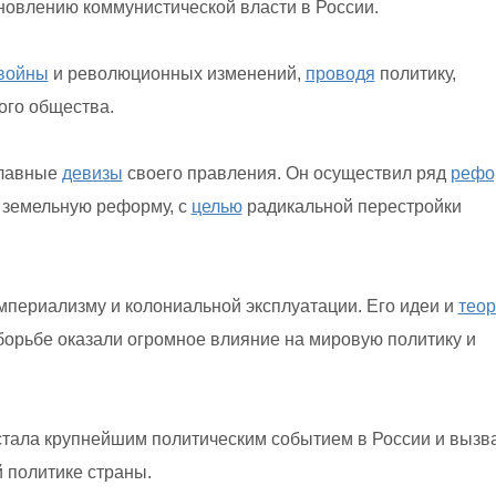
новлению коммунистической власти в России.
войны
и революционных изменений,
проводя
политику,
ого общества.
главные
девизы
своего правления. Он осуществил ряд
рефо
земельную реформу, с
целью
радикальной перестройки
периализму и колониальной эксплуатации. Его идеи и
тео
борьбе оказали огромное влияние на мировую политику и
 стала крупнейшим политическим событием в России и вызв
 политике страны.