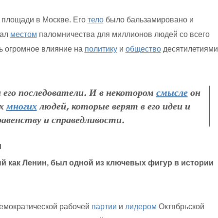
 площади в Москве. Его
тело
было бальзамировано и
тал
местом
паломничества для миллионов людей со всего
ь огромное влияние на
политику
и
общество
десятилетиями
 его последователи. И в некотором
смысле
он
ах
многих
людей, которые верят в его идеи и
авенству и справедливости.
и
й как Ленин, был одной из ключевых фигур в истории
емократической рабочей
партии
и
лидером
Октябрьской