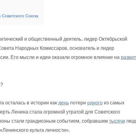
и Советского Союза
тический и общественный деятель, лидер Октябрьской
овета Народных Комиссаров, основатель и лидер
сии. Его мысли и идеи оказали огромное влияние на
разви
н?
та осталась в истории как
день
потери
одного
из самых
рть Ленина стала огромной утратой для Советского
хороны стали грандиозным событием, собравшим
тысячи
люд
«Ленинского культа личности».