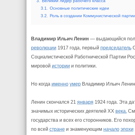
3.
Великий лидер рабочего класса
3.1.
Основные политические идеи
3.2.
Роль в создании Коммунистической парти
Владимир Ильич Ленин
— выдающийся поли
революции
1917 года, первый
председатель
С
Социалистической Работнической Партии Рос
мировой
истории
и политики.
Но когда
именно
умер
Владимир Ильич Лени
Ленин скончался 21
января
1924 года. Эта да
значимых исторических деятелей XX
века.
Сме
государства и всех его сторонников. Его по
по всей
стране
и знаменующим
начало
эпохи