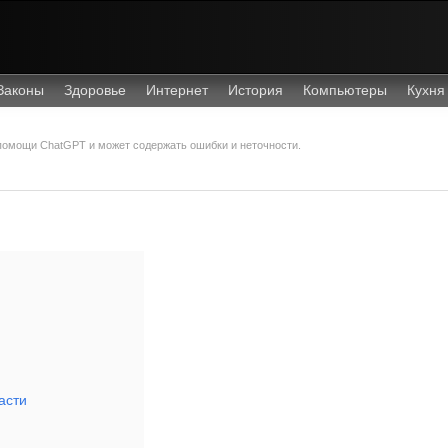
Законы
Здоровье
Интернет
История
Компьютеры
Кухня
 помощи ChatGPT и может содержать ошибки и неточности.
асти