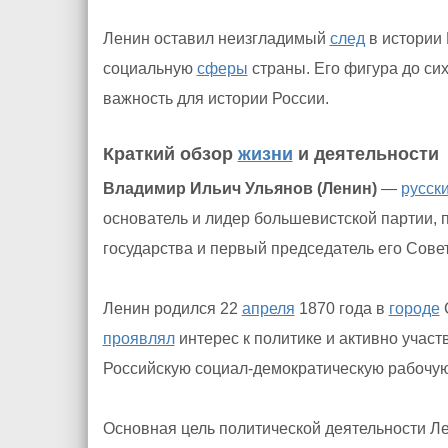
Ленин оставил неизгладимый
след
в истории 
социальную
сферы
страны. Его фигура до си
важность для истории России.
Краткий обзор
жизни
и деятельности
Владимир Ильич Ульянов (Ленин)
—
русск
основатель и лидер большевистской партии, 
государства и первый председатель его Сове
Ленин родился 22
апреля
1870 года в
городе
С
проявлял
интерес к политике и активно участ
Российскую социал-демократическую рабочую
Основная цель политической деятельности Л