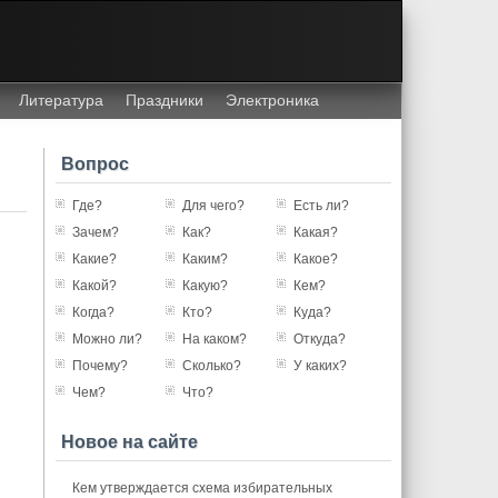
Литература
Праздники
Электроника
Вопрос
Где?
Для чего?
Есть ли?
Зачем?
Как?
Какая?
Какие?
Каким?
Какое?
Какой?
Какую?
Кем?
Когда?
Кто?
Куда?
Можно ли?
На каком?
Откуда?
Почему?
Сколько?
У каких?
Чем?
Что?
Новое на сайте
Кем утверждается схема избирательных