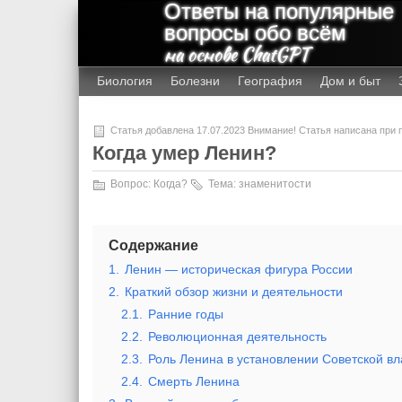
Ответы на популярные
вопросы обо всём
на основе ChatGPT
Биология
Болезни
География
Дом и быт
Статья добавлена 17.07.2023 Внимание! Статья написана при
Когда умер Ленин?
Вопрос:
Когда?
Тема:
знаменитости
Содержание
1.
Ленин — историческая фигура России
2.
Краткий обзор жизни и деятельности
2.1.
Ранние годы
2.2.
Революционная деятельность
2.3.
Роль Ленина в установлении Советской вл
2.4.
Смерть Ленина