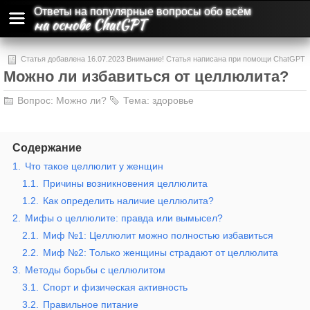
Ответы на популярные вопросы обо всём
на основе ChatGPT
Статья добавлена 16.07.2023 Внимание! Статья написана при помощи ChatGPT
Можно ли избавиться от целлюлита?
и может содержать ошибки и неточности.
Вопрос:
Можно ли?
Тема:
здоровье
Содержание
1.
Что такое целлюлит у женщин
1.1.
Причины возникновения целлюлита
1.2.
Как определить наличие целлюлита?
2.
Мифы о целлюлите: правда или вымысел?
2.1.
Миф №1: Целлюлит можно полностью избавиться
2.2.
Миф №2: Только женщины страдают от целлюлита
3.
Методы борьбы с целлюлитом
3.1.
Спорт и физическая активность
3.2.
Правильное питание