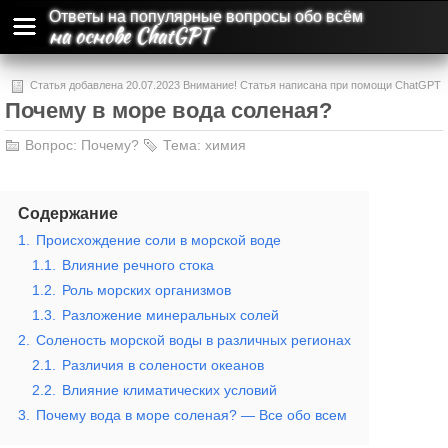
Ответы на популярные вопросы обо всём
на основе ChatGPT
Статья добавлена 20.07.2023 Внимание! Статья написана при помощи ChatGPT
Почему в море вода соленая?
и может содержать ошибки и неточности.
Вопрос:
Почему?
Тема:
химия
Содержание
1.
Происхождение соли в морской воде
1.1.
Влияние речного стока
1.2.
Роль морских организмов
1.3.
Разложение минеральных солей
2.
Соленость морской воды в различных регионах
2.1.
Различия в солености океанов
2.2.
Влияние климатических условий
3.
Почему вода в море соленая? — Все обо всем