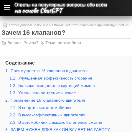
Ответы на популярные вопросы обо всём
на основе ChatGPT
Статья добавлена 05.08.2023 Внимание! Статья написана при помощи ChatGPT
Зачем 16 клапанов?
и может содержать ошибки и неточности.
Вопрос:
Зачем?
Тема:
автомобили
Содержание
1.
Преимущества 16 клапанов в двигателе
1.1.
Улучшенная эффективность сгорания
1.2.
Большая мощность и крутящий момент
1.3.
Уменьшенное трение и износ
2.
Применение 16 клапанного двигателя
2.1.
В спортивных автомобилях
2.2.
В высокоэффективных двигателях
2.3.
В автомобилях с высокой степенью сжатия
3.
ЗАЧЕМ НУЖЕН ДПКВ КАК ОН ВЛИЯЕТ НА РАБОТУ