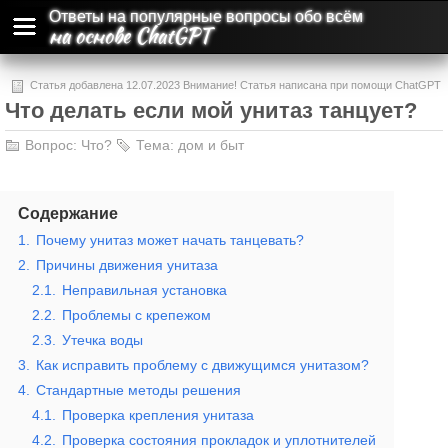
Ответы на популярные вопросы обо всём
на основе ChatGPT
Статья добавлена 12.07.2023 Внимание! Статья написана при помощи ChatGPT
Что делать если мой унитаз танцует?
и может содержать ошибки и неточности.
Вопрос:
Что?
Тема:
дом и быт
Содержание
1.
Почему унитаз может начать танцевать?
2.
Причины движения унитаза
2.1.
Неправильная установка
2.2.
Проблемы с крепежом
2.3.
Утечка воды
3.
Как исправить проблему с движущимся унитазом?
4.
Стандартные методы решения
4.1.
Проверка крепления унитаза
4.2.
Проверка состояния прокладок и уплотнителей