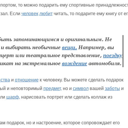
спортом, то можно подарить ему спортивные принадлежност
 зал. Если
человек
любит
читать, то подарите ему книгу от е
 быть запоминающимся и оригинальным. Не
 и выбирать необычные
вещи.
Например, вы
церт или театральное представление,
поездку
фикат на экстремальное
вождение
автомобиля.
вства
и
отношение
к человеку. Вы можете сделать подарок
ый и неповторимый
предмет,
но и
символ
вашей
заботы
и
ли
шарф,
нарисовать портрет или сделать коллаж из
сам подарок, но и настроение, которое сопровождает его