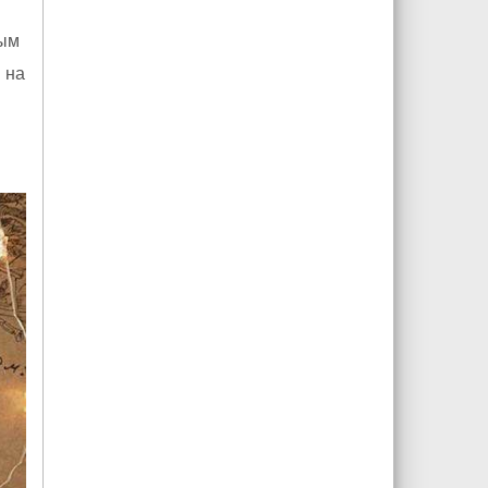
ным
 на