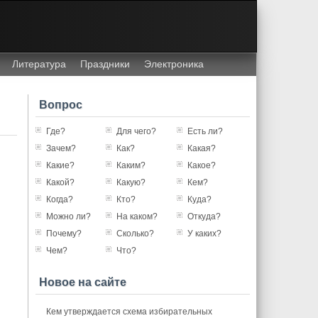
Литература
Праздники
Электроника
Вопрос
Где?
Для чего?
Есть ли?
Зачем?
Как?
Какая?
Какие?
Каким?
Какое?
Какой?
Какую?
Кем?
Когда?
Кто?
Куда?
Можно ли?
На каком?
Откуда?
Почему?
Сколько?
У каких?
Чем?
Что?
Новое на сайте
Кем утверждается схема избирательных