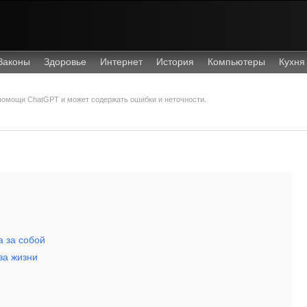
Законы
Здоровье
Интернет
История
Компьютеры
Кухня
 помощи ChatGPT и может содержать ошибки и неточности.
а за собой
за жизни