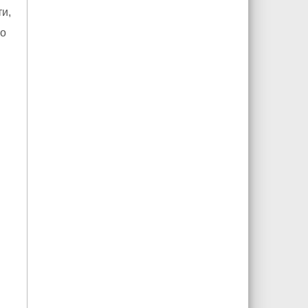
и,
го