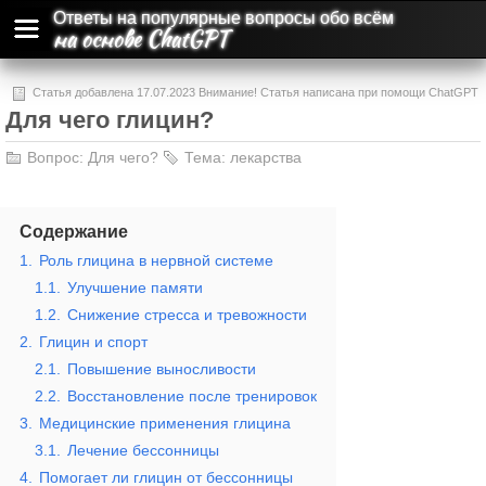
Ответы на популярные вопросы обо всём
на основе ChatGPT
Статья добавлена 17.07.2023 Внимание! Статья написана при помощи ChatGPT
Для чего глицин?
и может содержать ошибки и неточности.
Вопрос:
Для чего?
Тема:
лекарства
Содержание
1.
Роль глицина в нервной системе
1.1.
Улучшение памяти
1.2.
Снижение стресса и тревожности
2.
Глицин и спорт
2.1.
Повышение выносливости
2.2.
Восстановление после тренировок
3.
Медицинские применения глицина
3.1.
Лечение бессонницы
4.
Помогает ли глицин от бессонницы