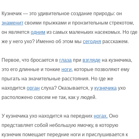
Кузнечик — это удивительное создание природы: он
знаменит
своими прыжками и пронзительным стрекотом,
он является
одним
из самых маленьких насекомых. Но где
же у него ухо? Именно об этом мы
сегодня
расскажем.
Первое, что бросается в
глаза
при
взгляде
на кузнечика,
это его длинные и тонкие
ноги,
которые позволяют ему
прыгать на значительные расстояния. Но где же
находится
орган
слуха? Оказывается, у
кузнечика
ухо
расположено совсем не так, как у людей.
У кузнечика ухо находится на передних
ногах.
Оно
представляет собой небольшую ямочку, в которую
кузнечик помещает передние ноги и прислушивается к