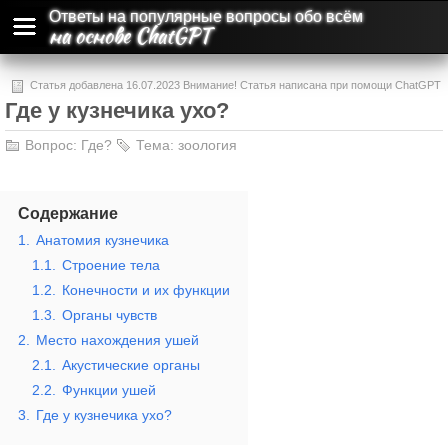
Ответы на популярные вопросы обо всём
на основе ChatGPT
Статья добавлена 16.07.2023 Внимание! Статья написана при помощи ChatGPT
Где у кузнечика ухо?
и может содержать ошибки и неточности.
Вопрос:
Где?
Тема:
зоология
Содержание
1.
Анатомия кузнечика
1.1.
Строение тела
1.2.
Конечности и их функции
1.3.
Органы чувств
2.
Место нахождения ушей
2.1.
Акустические органы
2.2.
Функции ушей
3.
Где у кузнечика ухо?