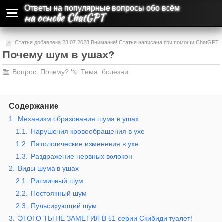
Ответы на популярные вопросы обо всём
на основе ChatGPT
Статья добавлена 23.07.2023 Внимание! Статья написана при помощи ChatGPT
Почему шум в ушах?
и может содержать ошибки и неточности.
Вопрос:
Почему?
Тема:
болезни
Содержание
1.
Механизм образования шума в ушах
1.1.
Нарушения кровообращения в ухе
1.2.
Патологические изменения в ухе
1.3.
Раздражение нервных волокон
2.
Виды шума в ушах
2.1.
Ритмичный шум
2.2.
Постоянный шум
2.3.
Пульсирующий шум
3.
ЭТОГО ТЫ НЕ ЗАМЕТИЛ В 51 серии Скибиди туалет!