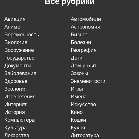
Все рубрики
авиация
автомобили
аниме
астрономия
беременность
бизнес
биология
болезни
вооружение
география
государство
дети
документы
дом и быт
заболевания
законы
здоровье
знаменитости
зоология
игры
изобретения
имена
интернет
искусство
история
кино
компьютеры
кошки
культура
кухня
лекарства
литература