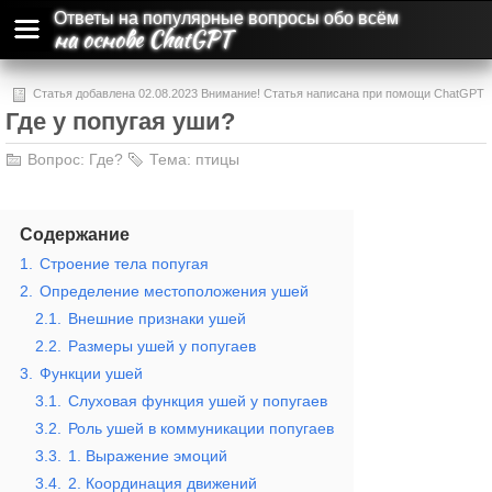
Ответы на популярные вопросы обо всём
на основе ChatGPT
Статья добавлена 02.08.2023 Внимание! Статья написана при помощи ChatGPT
Где у попугая уши?
и может содержать ошибки и неточности.
Вопрос:
Где?
Тема:
птицы
Содержание
1.
Строение тела попугая
2.
Определение местоположения ушей
2.1.
Внешние признаки ушей
2.2.
Размеры ушей у попугаев
3.
Функции ушей
3.1.
Слуховая функция ушей у попугаев
3.2.
Роль ушей в коммуникации попугаев
3.3.
1. Выражение эмоций
3.4.
2. Координация движений