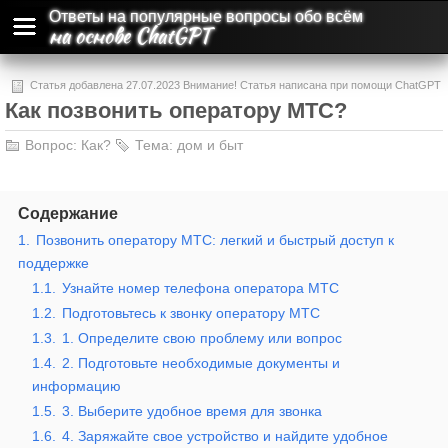
Ответы на популярные вопросы обо всём
на основе ChatGPT
Статья добавлена 27.07.2023 Внимание! Статья написана при помощи ChatGPT
Как позвонить оператору МТС?
и может содержать ошибки и неточности.
Вопрос:
Как?
Тема:
дом и быт
Содержание
1.
Позвонить оператору МТС: легкий и быстрый доступ к
поддержке
1.1.
Узнайте номер телефона оператора МТС
1.2.
Подготовьтесь к звонку оператору МТС
1.3.
1. Определите свою проблему или вопрос
1.4.
2. Подготовьте необходимые документы и
информацию
1.5.
3. Выберите удобное время для звонка
1.6.
4. Заряжайте свое устройство и найдите удобное