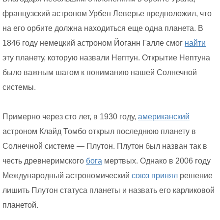
французский астроном Урбен Леверье предположил, что
на его орбите должна находиться еще одна планета. В
1846 году немецкий астроном Йоганн Галле смог
найти
эту планету, которую назвали Нептун. Открытие Нептуна
было важным шагом к пониманию нашей Солнечной
системы.
Примерно через сто лет, в 1930 году,
американский
астроном Клайд Томбо открыл последнюю планету в
Солнечной системе — Плутон. Плутон был назван так в
честь древнеримского
бога
мертвых. Однако в 2006 году
Международный астрономический
союз
принял
решение
лишить Плутон статуса планеты и назвать его карликовой
планетой.