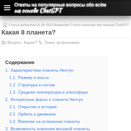
Ответы на популярные вопросы обо всём
на основе ChatGPT
Статья добавлена 01.08.2023 Внимание! Статья написана при помощи ChatGPT
Какая 8 планета?
и может содержать ошибки и неточности.
Вопрос:
Какая?
Тема:
астрономия
Содержание
1.
Характеристики планеты Нептун
1.1.
Размер и масса
1.2.
Структура и состав
1.3.
Средняя температура и атмосфера
2.
Интересные факты о планете Нептун
2.1.
Открытие и история
2.2.
Орбита и движение
2.3.
Влияние на остальные планеты
3.
Возможность освоения восьмой планеты