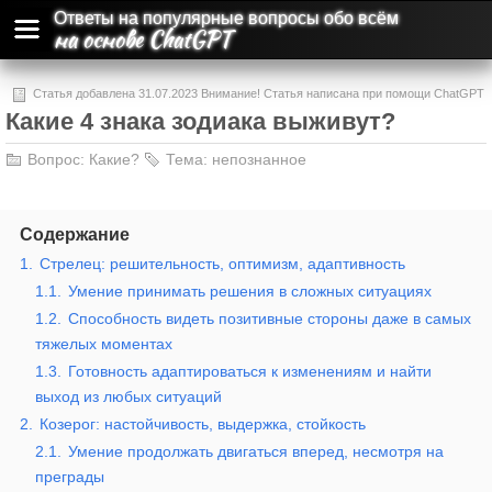
Ответы на популярные вопросы обо всём
на основе ChatGPT
Статья добавлена 31.07.2023 Внимание! Статья написана при помощи ChatGPT
Какие 4 знака зодиака выживут?
и может содержать ошибки и неточности.
Вопрос:
Какие?
Тема:
непознанное
Содержание
1.
Стрелец: решительность, оптимизм, адаптивность
1.1.
Умение принимать решения в сложных ситуациях
1.2.
Способность видеть позитивные стороны даже в самых
тяжелых моментах
1.3.
Готовность адаптироваться к изменениям и найти
выход из любых ситуаций
2.
Козерог: настойчивость, выдержка, стойкость
2.1.
Умение продолжать двигаться вперед, несмотря на
преграды