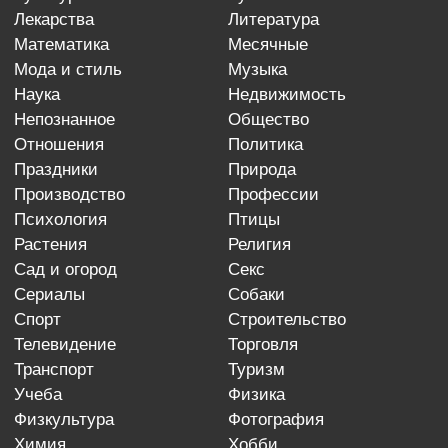
лекарства
литература
математика
месячные
мода и стиль
музыка
наука
недвижимость
непознанное
общество
отношения
политика
праздники
природа
производство
профессии
психология
птицы
растения
религия
сад и огород
секс
сериалы
собаки
спорт
строительство
телевидение
торговля
транспорт
туризм
учеба
физика
физкультура
фотография
химия
хобби