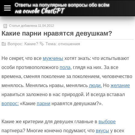
Ответы на популярные вопросы обо всём
на основе ChatGPT
Статья добавлена 11.04.2012
Какие парни нравятся девушкам?
Вопрос:
Какие?
Тема:
отношения
Не секрет, что все
мужчины
хотят знать: что испытывают
особи противоположного
пола,
глядя на них. За все
времена, сменяя поколение за поколением, человечество
менялось. Менялись нравы, менялись
люди.
Но
желание
нравиться заложено в нас природой. И всегда вставал
вопрос:
«Какие
парни
нравятся девушкам?».
Какие же критерии для девушек главные в
выборе
партнера? Многие конечно подумают, что
вкусы
у всех