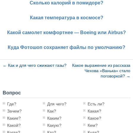
Сколько калорий в помидоре?
Какая температура в космосе?
Какой самолет комфортнее — Boeing или Airbus?
Куда Фотошоп сохраняет файлы по умолчанию?
←
Как и для чего сжижают газы?
Какое выражение из рассказа
Чехова «Ванька» стало
поговоркой?
→
Вопрос
Где?
Для чего?
Есть ли?
Зачем?
Как?
Какая?
Какие?
Каким?
Какое?
Какой?
Какую?
Кем?
Когда?
Кто?
Куда?