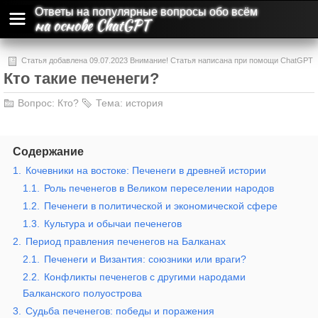
Ответы на популярные вопросы обо всём
на основе ChatGPT
Статья добавлена 09.07.2023 Внимание! Статья написана при помощи ChatGPT
Кто такие печенеги?
и может содержать ошибки и неточности.
Вопрос:
Кто?
Тема:
история
Содержание
1.
Кочевники на востоке: Печенеги в древней истории
1.1.
Роль печенегов в Великом переселении народов
1.2.
Печенеги в политической и экономической сфере
1.3.
Культура и обычаи печенегов
2.
Период правления печенегов на Балканах
2.1.
Печенеги и Византия: союзники или враги?
2.2.
Конфликты печенегов с другими народами
Балканского полуострова
3.
Судьба печенегов: победы и поражения