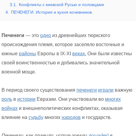
3.1.
Конфликты с киевской Русью и половцами
4.
ПЕЧЕНЕГИ. История и кухня кочевников.
Печенеги
— это
одно
из древнейших тюркского
происхождения племя, которое заселяло восточные и
южные
районы
Европы в IX-XI
веках.
Они были известны
своей воинственностью и добивались значительной
военной мощи.
В период своего существования
печенеги
играли
важную
роль
в
истории
Евразии. Они участвовали во
многих
войнах
и внешнеполитических конфликтах, оказывая
влияние на
судьбу
многих
народов
и государств.
Печенеги, как правило, использовали
лошадей
в