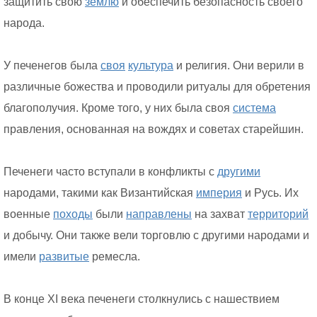
защитить свою
землю
и обеспечить безопасность своего
народа.
У печенегов была
своя
культура
и религия. Они верили в
различные божества и проводили ритуалы для обретения
благополучия. Кроме того, у них была своя
система
правления, основанная на вождях и советах старейшин.
Печенеги часто вступали в конфликты с
другими
народами, такими как Византийская
империя
и Русь. Их
военные
походы
были
направлены
на захват
территорий
и добычу. Они также вели торговлю с другими народами и
имели
развитые
ремесла.
В конце XI века печенеги столкнулись с нашествием