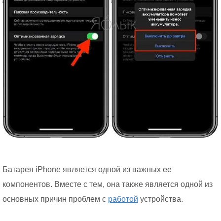
Батарея iPhone является одной из важных ее
компонентов. Вместе с тем, она также является одной из
основных причин проблем с
работой
устройства.