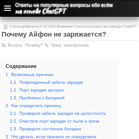
Ответы на популярные вопросы обо всём
на основе ChatGPT
Статья добавлена 27.07.2023 Внимание! Статья написана при помощи ChatGPT
Почему Айфон не заряжается?
и может содержать ошибки и неточности.
Вопрос:
Почему?
Тема:
электроника
Содержание
1.
Возможные причины
1.1.
Поврежденный кабель зарядки
1.2.
Порт зарядки засорен
1.3.
Проблемы с батареей
2.
Как определить причину
2.1.
Проверьте кабель зарядки на целостность
2.2.
Очистите порт зарядки от пыли и грязи
2.3.
Проверьте состояние батареи
3.
Что делать, если причина не определена