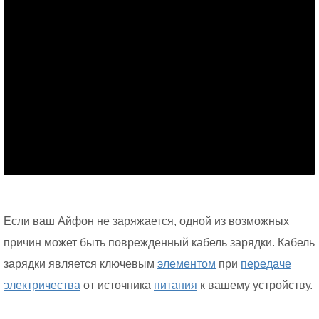
Если ваш Айфон не заряжается, одной из возможных
причин может быть поврежденный кабель зарядки. Кабель
зарядки является ключевым
элементом
при
передаче
электричества
от источника
питания
к вашему устройству.