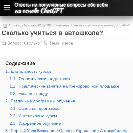
Ответы на популярные вопросы обо всём
на основе ChatGPT
Статья добавлена 10.07.2023 Внимание! Статья написана при помощи ChatGPT
Сколько учиться в автошколе?
и может содержать ошибки и неточности.
Вопрос:
Сколько?
Тема:
учеба
Содержание
1.
Длительность курсов
1.1.
Теоретическая подготовка
1.2.
Практические занятия на тренировочной площадке
1.3.
Езда по городу
2.
Различные программы обучения
2.1.
Основная программа
2.2.
Интенсивные курсы
2.3.
Ускоренное обучение
3.
Первый Урок Вождения! Основы Управления Автомобилем