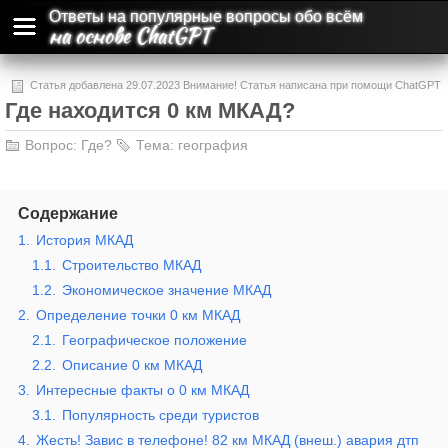
Ответы на популярные вопросы обо всём
на основе ChatGPT
Статья добавлена 29.07.2023 Внимание! Статья написана при помощи ChatGPT
Где находится 0 км МКАД?
и может содержать ошибки и неточности.
Вопрос:
Где?
Тема:
география
Содержание
1.
История МКАД
1.1.
Строительство МКАД
1.2.
Экономическое значение МКАД
2.
Определение точки 0 км МКАД
2.1.
Географическое положение
2.2.
Описание 0 км МКАД
3.
Интересные факты о 0 км МКАД
3.1.
Популярность среди туристов
4.
Жесть! Завис в телефоне! 82 км МКАД (внеш.) авария дтп