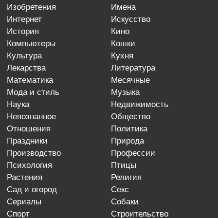
изобретения
имена
интернет
искусство
история
кино
компьютеры
кошки
культура
кухня
лекарства
литература
математика
месячные
мода и стиль
музыка
наука
недвижимость
непознанное
общество
отношения
политика
праздники
природа
производство
профессии
психология
птицы
растения
религия
сад и огород
секс
сериалы
собаки
спорт
строительство