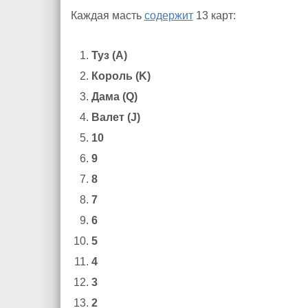
Каждая масть
содержит
13 карт:
Туз (A)
Король (K)
Дама (Q)
Валет (J)
10
9
8
7
6
5
4
3
2