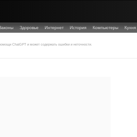
Законы
Здоровье
Интернет
История
Компьютеры
Кухня
 помощи ChatGPT и может содержать ошибки и неточности.