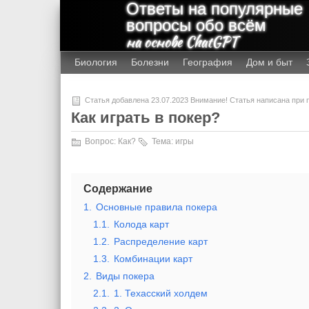
Ответы на популярные
вопросы обо всём
на основе ChatGPT
Биология
Болезни
География
Дом и быт
Статья добавлена 23.07.2023 Внимание! Статья написана при
Как играть в покер?
Вопрос:
Как?
Тема:
игры
Содержание
1.
Основные правила покера
1.1.
Колода карт
1.2.
Распределение карт
1.3.
Комбинации карт
2.
Виды покера
2.1.
1. Техасский холдем