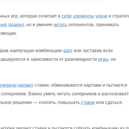
ных игр, которая сочетает в
себе
элементы
удачи
и стратег
ния
правил,
но и умения
читать
оппонентов, принимать
эмоции.
обрав наилучшую комбинацию
карт
или заставив всех
варьируются в зависимости от разновидности
игры,
но
очереди
делают
ставки, обмениваются картами и пытаются
 соперников. Важно уметь читать соперников и распознават
ильное решение — платить, повышать
ставки
или сдаться.
 игроки делают ставки и пытаются собрать комбинацию из п