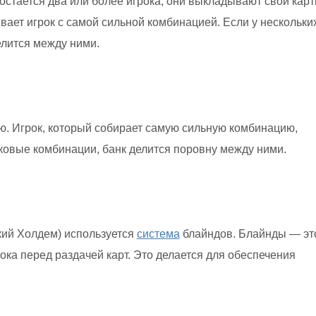
остается два или более игрока, они выкладывают свои кар
вает игрок с самой сильной комбинацией. Если у нескольки
лится между ними.
ю. Игрок, который собирает самую сильную комбинацию,
аковые комбинации, банк делится поровну между ними.
кий Холдем) используется
система
блайндов. Блайнды — эт
ока перед раздачей карт. Это делается для обеспечения