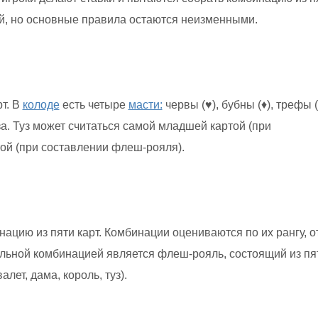
ей, но основные правила остаются неизменными.
рт. В
колоде
есть четыре
масти:
червы (♥), бубны (♦), трефы 
за. Туз может считаться самой младшей картой (при
ой (при составлении флеш-рояля).
ацию из пяти карт. Комбинации оцениваются по их рангу, о
ильной комбинацией является флеш-рояль, состоящий из пя
алет, дама, король, туз).