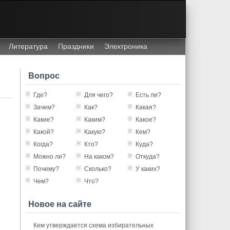
Литература
Праздники
Электроника
Вопрос
Где?
Для чего?
Есть ли?
Зачем?
Как?
Какая?
Какие?
Каким?
Какое?
Какой?
Какую?
Кем?
Когда?
Кто?
Куда?
Можно ли?
На каком?
Откуда?
Почему?
Сколько?
У каких?
Чем?
Что?
Новое на сайте
Кем утверждается схема избирательных