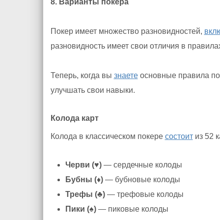
8. Варианты покера
Покер имеет множество разновидностей,
вкл
разновидность имеет свои отличия в правилах
Теперь, когда вы
знаете
основные правила пок
улучшать свои навыки.
Колода карт
Колода в классическом покере
состоит
из 52 к
Черви (♥)
— сердечные колоды
Бубны (♦)
— бубновые колоды
Трефы (♣)
— трефовые колоды
Пики (♠)
— пиковые колоды