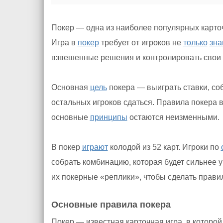
Покер — одна из наиболее популярных карточ
Игра в
покер
требует от игроков не
только
зна
взвешенные решения и контролировать свои 
Основная
цель
покера — выиграть ставки, с
остальных игроков сдаться. Правила покера 
основные
принципы
остаются неизменными.
В покер
играют
колодой из 52 карт. Игроки по
собрать комбинацию, которая будет сильнее у
их покерные «реплики», чтобы сделать прав
Основные правила покера
Покер — известная карточная игра, в которой