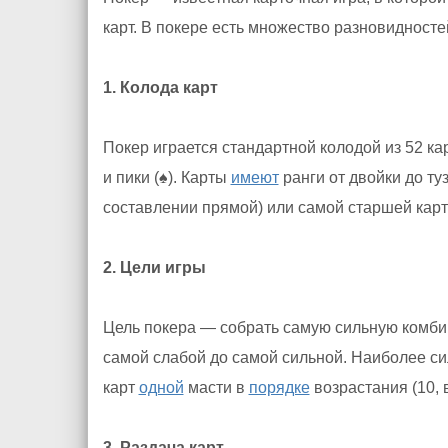
карт. В покере есть множество разновидност
1. Колода карт
Покер играется стандартной колодой из 52 ка
и пики (♠). Карты
имеют
ранги от двойки до ту
составлении прямой) или самой старшей карт
2. Цели игры
Цель покера — собрать самую сильную комбин
самой слабой до самой сильной. Наиболее с
карт
одной
масти в
порядке
возрастания (10, в
3. Раздача карт