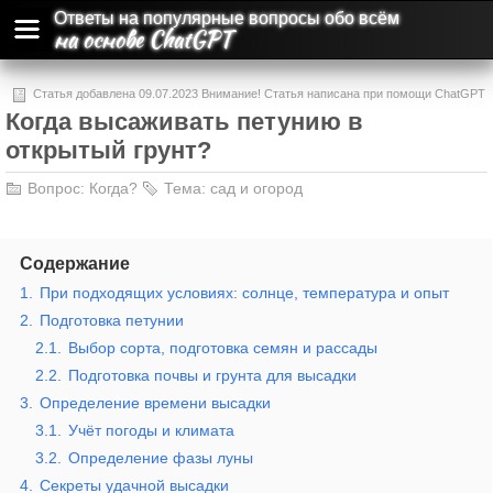
Ответы на популярные вопросы обо всём
на основе ChatGPT
Статья добавлена 09.07.2023 Внимание! Статья написана при помощи ChatGPT
Когда высаживать петунию в
и может содержать ошибки и неточности.
открытый грунт?
Вопрос:
Когда?
Тема:
сад и огород
Содержание
1.
При подходящих условиях: солнце, температура и опыт
2.
Подготовка петунии
2.1.
Выбор сорта, подготовка семян и рассады
2.2.
Подготовка почвы и грунта для высадки
3.
Определение времени высадки
3.1.
Учёт погоды и климата
3.2.
Определение фазы луны
4.
Секреты удачной высадки