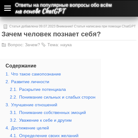
Ответы на популярные вопросы обо всём
на основе ChatGPT
Статья добавлена 09.07.2023 Внимание! Статья написана при помощи ChatGPT
Зачем человек познает себя?
и может содержать ошибки и неточности.
Вопрос:
Зачем?
Тема:
наука
Содержание
1.
Что такое самопознание
2.
Развитие личности
2.1.
Раскрытие потенциала
2.2.
Понимание сильных и слабых сторон
3.
Улучшение отношений
3.1.
Понимание собственных эмоций
3.2.
Уважение к себе и другим
4.
Достижение целей
4.1.
Определение своих желаний