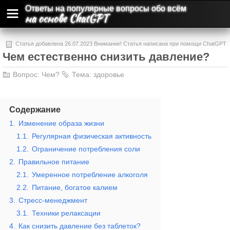
Ответы на популярные вопросы обо всём
на основе ChatGPT
Статья добавлена 26.07.2023 Внимание! Статья написана при помощи ChatGPT
Чем естественно снизить давление?
и может содержать ошибки и неточности.
Вопрос:
Чем?
Тема:
здоровье
Содержание
1.
Изменение образа жизни
1.1.
Регулярная физическая активность
1.2.
Ограничение потребления соли
2.
Правильное питание
2.1.
Умеренное потребление алкоголя
2.2.
Питание, богатое калием
3.
Стресс-менеджмент
3.1.
Техники релаксации
4.
Как снизить давление без таблеток?