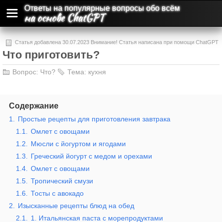
Ответы на популярные вопросы обо всём
на основе ChatGPT
Статья добавлена 30.07.2023 Внимание! Статья написана при помощи ChatGPT
Что приготовить?
и может содержать ошибки и неточности.
Вопрос:
Что?
Тема:
кухня
Содержание
1.
Простые рецепты для приготовления завтрака
1.1.
Омлет с овощами
1.2.
Мюсли с йогуртом и ягодами
1.3.
Греческий йогурт с медом и орехами
1.4.
Омлет с овощами
1.5.
Тропический смузи
1.6.
Тосты с авокадо
2.
Изысканные рецепты блюд на обед
2.1.
1. Итальянская паста с морепродуктами