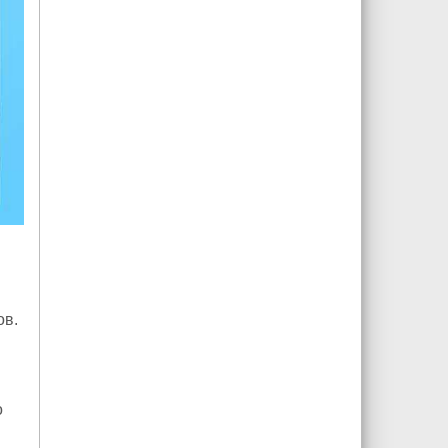
ов.
о