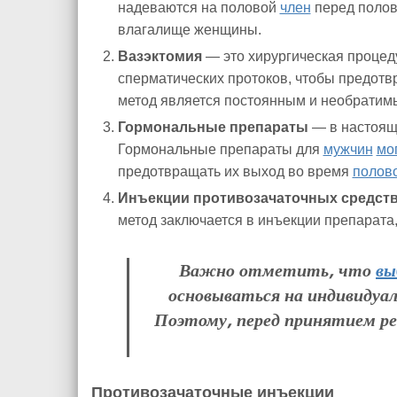
надеваются на половой
член
перед полов
влагалище женщины.
Вазэктомия
— это хирургическая процеду
сперматических протоков, чтобы предотв
метод является постоянным и необратим
Гормональные препараты
— в настоя
Гормональные препараты для
мужчин
мо
предотвращать их выход во время
полов
Инъекции противозачаточных средст
метод заключается в инъекции препарата
Важно отметить, что
вы
основываться на индивидуа
Поэтому, перед принятием р
Противозачаточные инъекции