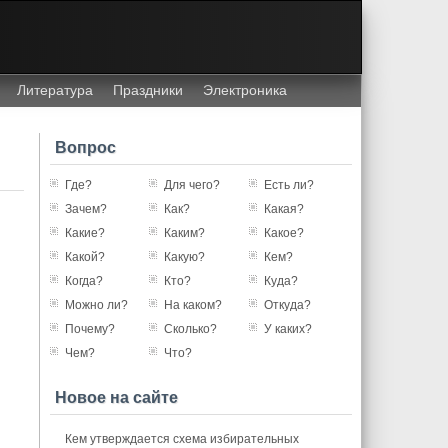
Литература
Праздники
Электроника
Вопрос
Где?
Для чего?
Есть ли?
Зачем?
Как?
Какая?
Какие?
Каким?
Какое?
Какой?
Какую?
Кем?
Когда?
Кто?
Куда?
Можно ли?
На каком?
Откуда?
Почему?
Сколько?
У каких?
Чем?
Что?
Новое на сайте
Кем утверждается схема избирательных