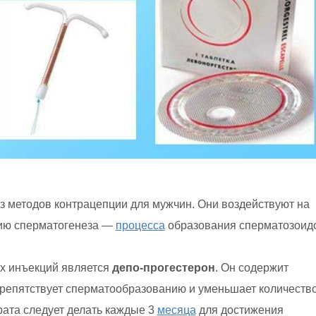
з методов контрацепции для мужчин. Они воздействуют на
нию сперматогенеза —
процесса
образования сперматозоид
х инъекций является
депо-прогестерон
. Он содержит
препятствует сперматообразованию и уменьшает количеств
рата следует делать каждые 3
месяца
для достижения