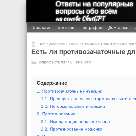
Ответы на популярные
вопросы обо всём
на основе ChatGPT
Биология
Болезни
География
Дом и быт
Статья добавлена 01.08.2023 Внимание! Статья написана при
Есть ли противозачаточные д
Вопрос:
Есть ли?
Тема:
секс
Содержание
1.
Противозачаточные инъекции
1.1.
Препараты на основе гормональных инъе
1.2.
Негормональные инъекции
2.
Протезирование
2.1.
Имплантация полового члена
2.2.
Протезирование мошонки