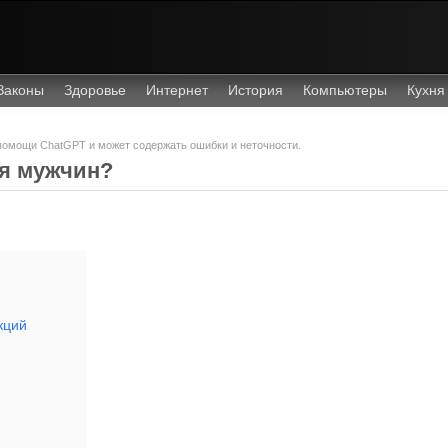
Законы
Здоровье
Интернет
История
Компьютеры
Кухня
 помощи ChatGPT и может содержать ошибки и неточности.
ля мужчин?
кций