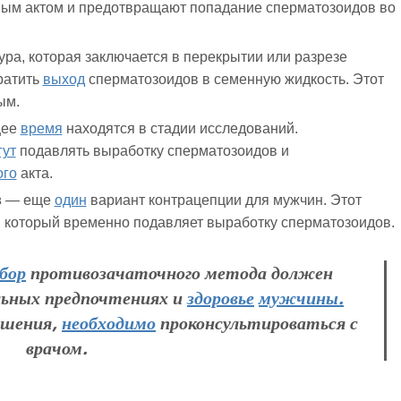
ым актом и предотвращают попадание сперматозоидов во
ра, которая заключается в перекрытии или разрезе
ратить
выход
сперматозоидов в семенную жидкость. Этот
ым.
щее
время
находятся в стадии исследований.
гут
подавлять выработку сперматозоидов и
ого
акта.
в
— еще
один
вариант контрацепции для мужчин. Этот
, который временно подавляет выработку сперматозоидов.
бор
противозачаточного метода должен
льных предпочтениях и
здоровье
мужчины.
ешения,
необходимо
проконсультироваться с
врачом.