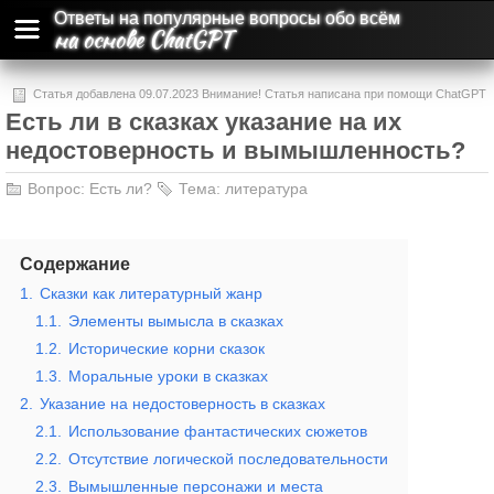
Ответы на популярные вопросы обо всём
на основе ChatGPT
Статья добавлена 09.07.2023 Внимание! Статья написана при помощи ChatGPT
Есть ли в сказках указание на их
и может содержать ошибки и неточности.
недостоверность и вымышленность?
Вопрос:
Есть ли?
Тема:
литература
Содержание
1.
Сказки как литературный жанр
1.1.
Элементы вымысла в сказках
1.2.
Исторические корни сказок
1.3.
Моральные уроки в сказках
2.
Указание на недостоверность в сказках
2.1.
Использование фантастических сюжетов
2.2.
Отсутствие логической последовательности
2.3.
Вымышленные персонажи и места