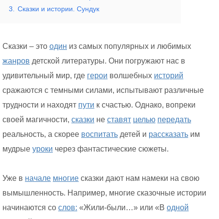
3.
Сказки и истории. Сундук
Сказки – это
один
из самых популярных и любимых
жанров
детской литературы. Они погружают нас в
удивительный мир, где
герои
волшебных
историй
сражаются с темными силами, испытывают различные
трудности и находят
пути
к счастью. Однако, вопреки
своей магичности,
сказки
не
ставят
целью
передать
реальность, а скорее
воспитать
детей и
рассказать
им
мудрые
уроки
через фантастические сюжеты.
Уже в
начале
многие
сказки дают нам намеки на свою
вымышленность. Например, многие сказочные истории
начинаются со
слов:
«Жили-были…» или «В
одной