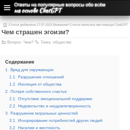
Ответы на популярные вопросы обо всём
на основе ChatGPT
Статья добавлена 17.07.2023 Внимание! Статья написана при помощи ChatGPT
Чем страшен эгоизм?
и может содержать ошибки и неточности.
Вопрос:
Чем?
Тема:
общество
Содержание
1.
Вред для окружающих
1.1.
Разрушение отношений
1.2.
Изоляция от общества
2.
Потеря собственного счастья
2.1.
Отсутствие эмоциональной поддержки
2.2.
Недовольство и неудовлетворенность
3.
Разрушение моральных ценностей
3.1.
Игнорирование потребностей других людей
3.2.
Насилие и жестокость