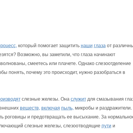
роцесс,
который помогает защитить
наши
глаза
от различн
езятся? Возможно, вы заметили, что глаза начинают
зволнованы, смеетесь или плачете. Однако слезоотделение
бы понять, почему это происходит, нужно разобраться в
оизводят
слезные железы. Она
служит
для смазывания глаз
 внешних
веществ,
включая
пыль,
микробы и раздражители.
ть роговицы и предотвращать ее высыхание. За нормально
включающий слезные железы, слезоотводящие
пути
и