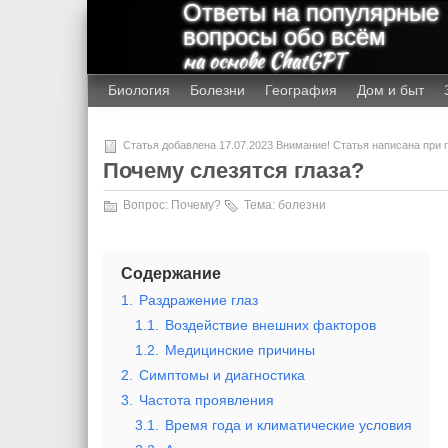
Ответы на популярные
вопросы обо всём
на основе ChatGPT
Биология
Болезни
География
Дом и быт
Статья добавлена 17.07.2023 Внимание! Статья написана при
Почему слезятся глаза?
Вопрос:
Почему?
Тема:
болезни
Содержание
1.
Раздражение глаз
1.1.
Воздействие внешних факторов
1.2.
Медицинские причины
2.
Симптомы и диагностика
3.
Частота проявления
3.1.
Время года и климатические условия