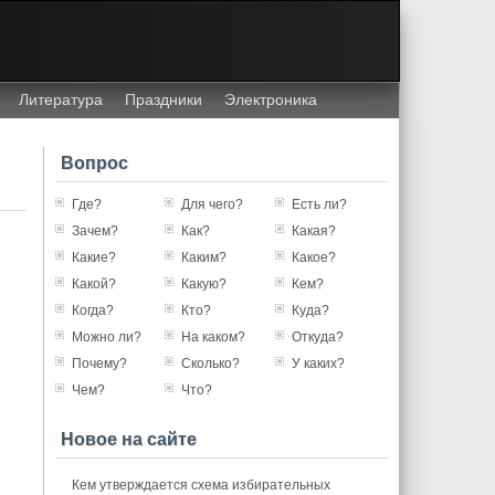
Литература
Праздники
Электроника
Вопрос
Где?
Для чего?
Есть ли?
Зачем?
Как?
Какая?
Какие?
Каким?
Какое?
Какой?
Какую?
Кем?
Когда?
Кто?
Куда?
Можно ли?
На каком?
Откуда?
Почему?
Сколько?
У каких?
Чем?
Что?
Новое на сайте
Кем утверждается схема избирательных