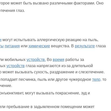
оторое может быть вызвано различными факторами. Оно
течения глаз.
и
могут испытывать аллергическую реакцию на пыль,
ты
питания
или
химические
вещества. В
результате
глаза
ли мобильных
устройств.
Во
время
работы за
ных
устройств
глаза напрягаются из-за длительной
о может вызывать сухость, раздражение и слезотечение.
 попадает песчинка, пыль или другое чужеродное
тело,
то
чение.
онъюнктивит, могут вызывать покраснение, зуд и
 или пребывание в задымленном помещении может