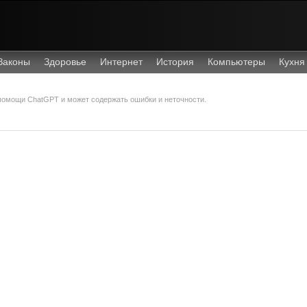
Законы
Здоровье
Интернет
История
Компьютеры
Кухня
 помощи ChatGPT и может содержать ошибки и неточности.