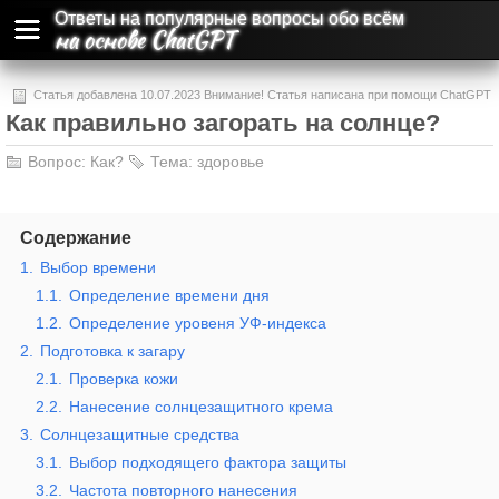
Ответы на популярные вопросы обо всём
на основе ChatGPT
Статья добавлена 10.07.2023 Внимание! Статья написана при помощи ChatGPT
Как правильно загорать на солнце?
и может содержать ошибки и неточности.
Вопрос:
Как?
Тема:
здоровье
Содержание
1.
Выбор времени
1.1.
Определение времени дня
1.2.
Определение уровеня УФ-индекса
2.
Подготовка к загару
2.1.
Проверка кожи
2.2.
Нанесение солнцезащитного крема
3.
Солнцезащитные средства
3.1.
Выбор подходящего фактора защиты
3.2.
Частота повторного нанесения