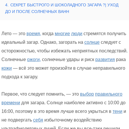
4.
СЕКРЕТ БЫСТРОГО И ШОКОЛАДНОГО ЗАГАРА ?| УХОД
ДО И ПОСЛЕ СОЛНЕЧНЫХ ВАНН
Лето — это
время,
когда
многие
люди
стремятся получить
идеальный загар. Однако, загорать на
солнце
следует с
осторожностью, чтобы избежать неприятных последствий.
Солнечные
ожоги,
солнечные удары и риск
развития
рака
кожи
— всё это может произойти в случае неправильного
подхода к загару.
Первое, что следует помнить, — это
выбор
правильного
времени
для загара. Солнце наиболее активно с 10:00 до
16:00, поэтому в это время лучше всего укрыться в
тени
и
не подвергать
себя
избыточному воздействию
ультрафиолетовых лучей. Если же вы все-таки решили