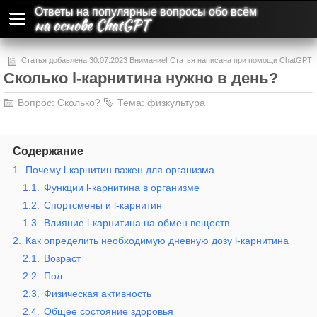
Ответы на популярные вопросы обо всём
на основе ChatGPT
Статья добавлена 30.07.2023 Внимание! Статья написана при помощи ChatGPT
Сколько l-карнитина нужно в день?
и может содержать ошибки и неточности.
Вопрос:
Сколько?
Тема:
физкультура
Содержание
1.
Почему l-карнитин важен для организма
1.1.
Функции l-карнитина в организме
1.2.
Спортсмены и l-карнитин
1.3.
Влияние l-карнитина на обмен веществ
2.
Как определить необходимую дневную дозу l-карнитина
2.1.
Возраст
2.2.
Пол
2.3.
Физическая активность
2.4.
Общее состояние здоровья