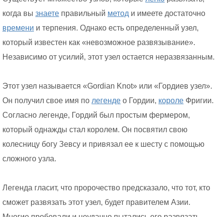
когда вы
знаете
правильный
метод
и имеете достаточно
времени
и терпения. Однако есть определенный узел,
который известен как «невозможное развязывание».
Независимо от усилий, этот узел остается неразвязанным.
Этот узел называется «Gordian Knot» или «Гордиев узел».
Он получил свое имя по
легенде
о Гордии,
короле
Фригии.
Согласно легенде, Гордий был простым фермером,
который однажды стал королем. Он посвятил свою
колесницу богу Зевсу и привязал ее к шесту с помощью
сложного узла.
Легенда гласит, что пророчество предсказало, что тот, кто
сможет развязать этот узел, будет правителем Азии.
Многие пробовали и неудачно пытались его развязать.