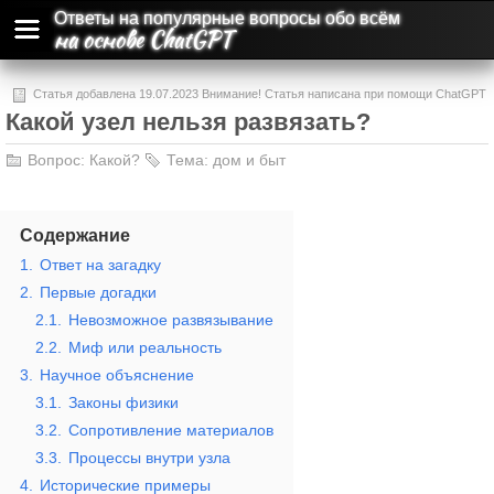
Ответы на популярные вопросы обо всём
на основе ChatGPT
Статья добавлена 19.07.2023 Внимание! Статья написана при помощи ChatGPT
Какой узел нельзя развязать?
и может содержать ошибки и неточности.
Вопрос:
Какой?
Тема:
дом и быт
Содержание
1.
Ответ на загадку
2.
Первые догадки
2.1.
Невозможное развязывание
2.2.
Миф или реальность
3.
Научное объяснение
3.1.
Законы физики
3.2.
Сопротивление материалов
3.3.
Процессы внутри узла
4.
Исторические примеры