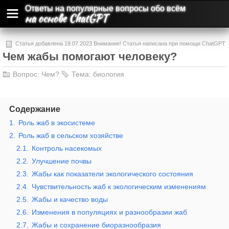
Ответы на популярные вопросы обо всём
на основе ChatGPT
Статья добавлена 19.07.2023 Внимание! Статья написана при помощи ChatGPT
Чем жабы помогают человеку?
и может содержать ошибки и неточности.
Вопрос:
Чем?
Тема:
биология
Содержание
1.
Роль жаб в экосистеме
2.
Роль жаб в сельском хозяйстве
2.1.
Контроль насекомых
2.2.
Улучшение почвы
2.3.
Жабы как показатели экологического состояния
2.4.
Чувствительность жаб к экологическим изменениям
2.5.
Жабы и качество воды
2.6.
Изменения в популяциях и разнообразии жаб
2.7.
Жабы и сохранение биоразнообразия