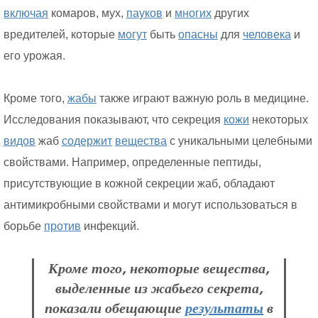
включая
комаров, мух,
пауков
и
многих
других
вредителей, которые
могут
быть
опасны
для
человека
и
его урожая.
Кроме того,
жабы
также играют важную роль в медицине.
Исследования показывают, что секреция
кожи
некоторых
видов
жаб
содержит
вещества
с уникальными целебными
свойствами. Например, определенные пептиды,
присутствующие в кожной секреции жаб, обладают
антимикробными свойствами и могут использоваться в
борьбе
против
инфекций.
Кроме того, некоторые вещества,
выделенные из жабьего секрета,
показали обещающие
результаты
в