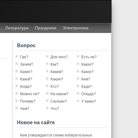
Литература
Праздники
Электроника
Вопрос
Где?
Для чего?
Есть ли?
Зачем?
Как?
Какая?
Какие?
Каким?
Какое?
Какой?
Какую?
Кем?
Когда?
Кто?
Куда?
Можно ли?
На каком?
Откуда?
Почему?
Сколько?
У каких?
Чем?
Что?
Новое на сайте
Кем утверждается схема избирательных