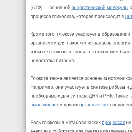
(АТФ) — основной
энергетической
молекулы
о
процесса гликолиза, которая происходит в
ци
Кроме того, глюкоза участвует в образовании
организмом для накопления запасов энергии.
избытке глюкозы в крови, а затем может быт
недостатка питания.
Глюкоза также является основным источнико
Например, она участвует в синтезе рибозы и
необходимых для синтеза ДНК и РНК. Также г
аминокислот
и других
органических
соединени
Роль глюкозы в метаболических
процессах
не
энергии и субстрата для синтеза различных м