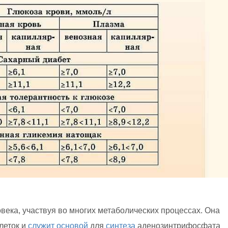
века, участвуя во многих метаболических процессах. Она
леток и
служит
основой
для
синтеза
аденозинтрифосфата