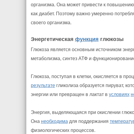
организма. Она может привести к повышени
как диабет. Поэтому важно умеренно потребля
своего организма.
Энергетическая
функция
глюкозы
Глюкоза является основным источником энер
метаболизма, синтез АТФ и функционирован
Глюкоза, поступая в клетки, окисляется в про
результате
гликолиза образуется пируват, ко
энергии или превращен в лактат в
условиях
н
Энергия, выделяющаяся при окислении глюко
Она
необходима
для поддержания
температу
физиологических процессов.