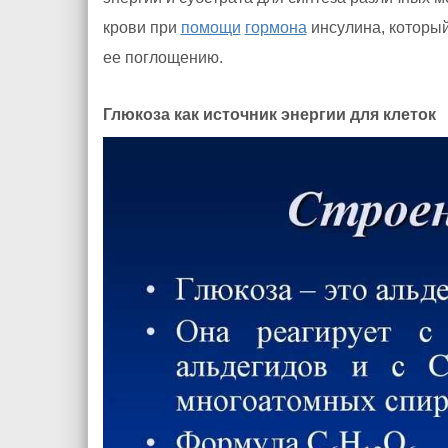
крови при
помощи
гормона
инсулина, который
ее поглощению.
Глюкоза как источник энергии для клеток