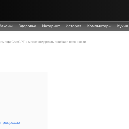
Законы
Здоровье
Интернет
История
Компьютеры
Кухня
 помощи ChatGPT и может содержать ошибки и неточности.
х
 процессах