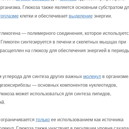
рганизма. Глюкоза также является основным субстратом д
топлазме
клетки и обеспечивает
выделение
энергии.
 гликогена — полимерного соединения, которое используетс
 Гликоген синтезируется в печени и скелетных мышцах при
ь расщеплен на глюкозу для обеспечения энергией в период
м углерода для синтеза других важных
молекул
в организме
 дезоксирибозы — основных компонентов нуклеотидов,
люкоза может использоваться для синтеза липидов,
й.
 ограничивается
только
ее использованием как источника
олекул. Глюкоза также участвует в регуляции уровня сахара