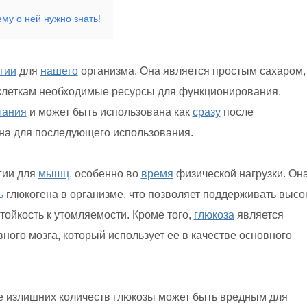
му о ней нужно знать!
гии
для
нашего
организма. Она является простым сахаром,
 клеткам необходимые ресурсы для функционирования.
тания
и может быть использована как
сразу
после
на для последующего использования.
гии для
мышц,
особенно во
время
физической нагрузки. Он
ь
глюкогена в организме, что позволяет поддерживать высо
тойкость к утомляемости. Кроме того,
глюкоза
является
ого мозга, который использует ее в качестве основного
ие излишних количеств глюкозы может быть вредным для