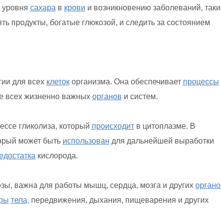
ю уровня
сахара
в
крови
и возникновению заболеваний, таки
ть продукты, богатые глюкозой, и следить за состоянием
гии для всех
клеток
организма. Она обеспечивает
процессы
ие всех жизненно важных
органов
и систем.
цессе гликолиза, который
происходит
в цитоплазме. В
торый может быть
использован
для дальнейшей выработки
едостатка
кислорода.
зы, важна для работы мышц, сердца, мозга и других
органо
ры
тела,
передвижения, дыхания, пищеварения и других