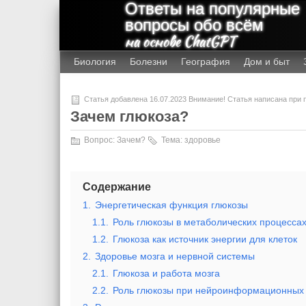
Ответы на популярные
вопросы обо всём
на основе ChatGPT
Биология
Болезни
География
Дом и быт
Статья добавлена 16.07.2023 Внимание! Статья написана при
Зачем глюкоза?
Вопрос:
Зачем?
Тема:
здоровье
Содержание
1.
Энергетическая функция глюкозы
1.1.
Роль глюкозы в метаболических процесса
1.2.
Глюкоза как источник энергии для клеток
2.
Здоровье мозга и нервной системы
2.1.
Глюкоза и работа мозга
2.2.
Роль глюкозы при нейроинформационных