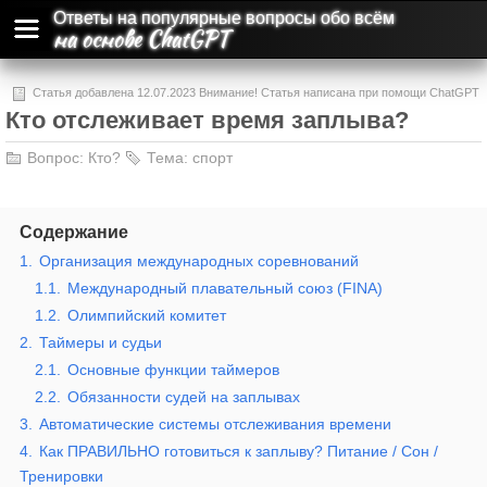
Ответы на популярные вопросы обо всём
на основе ChatGPT
Статья добавлена 12.07.2023 Внимание! Статья написана при помощи ChatGPT
Кто отслеживает время заплыва?
и может содержать ошибки и неточности.
Вопрос:
Кто?
Тема:
спорт
Содержание
1.
Организация международных соревнований
1.1.
Международный плавательный союз (FINA)
1.2.
Олимпийский комитет
2.
Таймеры и судьи
2.1.
Основные функции таймеров
2.2.
Обязанности судей на заплывах
3.
Автоматические системы отслеживания времени
4.
Как ПРАВИЛЬНО готовиться к заплыву? Питание / Сон /
Тренировки